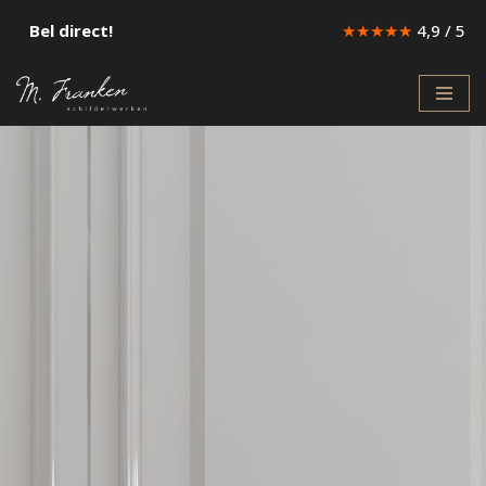
Bel direct!
★★★★★
4,9 / 5
Ga
naar
de
inhoud