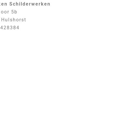
ken Schilderwerken
Goor 5b
 Hulshorst
2428384