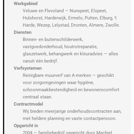
Werkgebied
Veluwe en Flevoland — Nunspeet, Elspeet,
Hulshorst, Harderwijk, Ermelo, Putten, Elburg, ’t
Harde, Wezep, Lelystad, Dronten, Almere, Zwolle.
Diensten
Binnen- en buitenschilderwerk,
vastgoedonderhoud, houtrotreparatie,
glaszetwerk, behangwerk en kleuradvies — alles
vanuit één bedrijf.
Verfsystemen
Reinigbare muurverf van A-merken — geschikt
voor zorgomgevingen waar hygiëne,
schoonmaakbestendigheid en bewonerscomfort
centraal staan.
Contractmodel
Wij bieden meerjarige onderhoudscontracten aan,
met heldere planning en vaste contactpersoon.
Opgericht in
2004 — familiebedrijf opgericht door Machiel