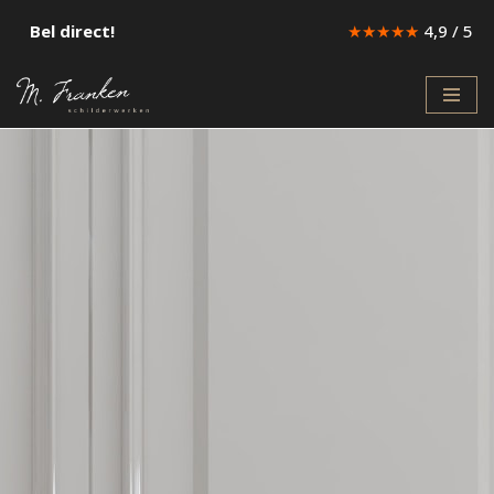
Bel direct!
★★★★★
4,9 / 5
Ga
naar
de
inhoud