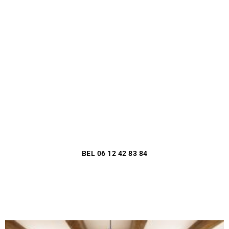
Plan een vrijblijvend
kennismakingsgesprek
Bent u verantwoordelijk voor het vastgoed of de
technische dienst van een zorginstelling op de Veluwe?
Wij komen graag bij u langs voor een kennismaking — wij
bekijken samen uw vastgoed en stellen een vrijblijvend
onderhoudsadvies op.
BEL 06 12 42 83 84
PLAN KENNISMAKING